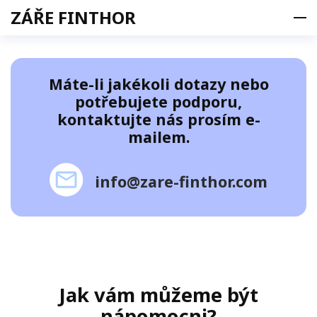
ZÁŘE FINTHOR
Máte-li jakékoli dotazy nebo
Produkt
potřebujete podporu,
Nabídka
kontaktujte nás prosím e-
mailem.
Tým
Kontakty
info@zare-finthor.com
Časté otázky
PŘIHLÁSIT SE
CS
cs
Jak vám můžeme být
nápomocni?