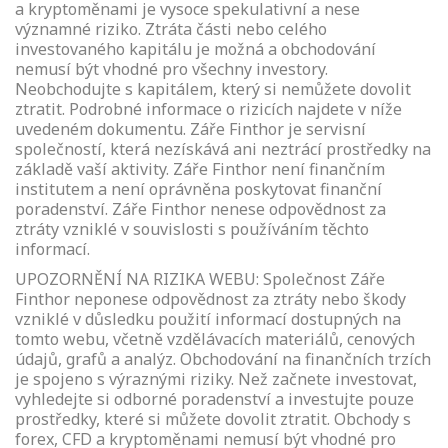
a kryptoměnami je vysoce spekulativní a nese
významné riziko. Ztráta části nebo celého
investovaného kapitálu je možná a obchodování
nemusí být vhodné pro všechny investory.
Neobchodujte s kapitálem, který si nemůžete dovolit
ztratit. Podrobné informace o rizicích najdete v níže
uvedeném dokumentu. Záře Finthor je servisní
společností, která nezískává ani neztrácí prostředky na
základě vaší aktivity. Záře Finthor není finančním
institutem a není oprávněna poskytovat finanční
poradenství. Záře Finthor nenese odpovědnost za
ztráty vzniklé v souvislosti s používáním těchto
informací.
UPOZORNĚNÍ NA RIZIKA WEBU: Společnost Záře
Finthor neponese odpovědnost za ztráty nebo škody
vzniklé v důsledku použití informací dostupných na
tomto webu, včetně vzdělávacích materiálů, cenových
údajů, grafů a analýz. Obchodování na finančních trzích
je spojeno s výraznými riziky. Než začnete investovat,
vyhledejte si odborné poradenství a investujte pouze
prostředky, které si můžete dovolit ztratit. Obchody s
forex, CFD a kryptoměnami nemusí být vhodné pro