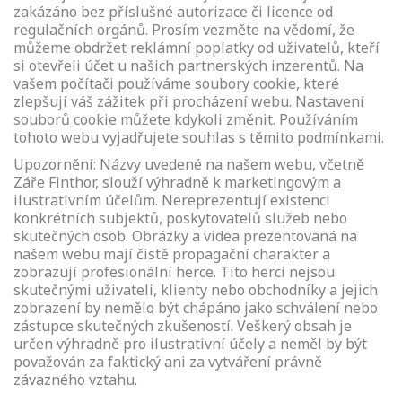
zakázáno bez příslušné autorizace či licence od
regulačních orgánů. Prosím vezměte na vědomí, že
můžeme obdržet reklámní poplatky od uživatelů, kteří
si otevřeli účet u našich partnerských inzerentů. Na
vašem počítači používáme soubory cookie, které
zlepšují váš zážitek při procházení webu. Nastavení
souborů cookie můžete kdykoli změnit. Používáním
tohoto webu vyjadřujete souhlas s těmito podmínkami.
Upozornění: Názvy uvedené na našem webu, včetně
Záře Finthor, slouží výhradně k marketingovým a
ilustrativním účelům. Nereprezentují existenci
konkrétních subjektů, poskytovatelů služeb nebo
skutečných osob. Obrázky a videa prezentovaná na
našem webu mají čistě propagační charakter a
zobrazují profesionální herce. Tito herci nejsou
skutečnými uživateli, klienty nebo obchodníky a jejich
zobrazení by nemělo být chápáno jako schválení nebo
zástupce skutečných zkušeností. Veškerý obsah je
určen výhradně pro ilustrativní účely a neměl by být
považován za faktický ani za vytváření právně
závazného vztahu.