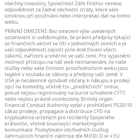
všechny investory. Společnost Záře Finthor nenese
odpovědnost za žádné obchodní ztráty, které vám
vzniknou při používání nebo interpretaci dat na tomto
webu.
PRÁVNÍ OMEZENÍ: Bez omezení výše uvedených
ustanovení si uvědomujete, že právní předpisy týkající
se finančních aktivit se liší v jednotlivých zemích a je
vaší odpovědností zajistit plné dodržování všech
zákonů, nařízení a směrnic ve vaší zemi. Pro vyjasnění:
možnost přístupu na náš web neznamenám, že naše
služby nebo vaše činnosti prostřednictvím webu jsou
legální v souladu se zákony a předpisy vaší země. V
USA je nezákonné vyzvávat občany k nákupu a prodeji
opcí na komodity, včetně tzv. „predikčních" smluv,
pokud nejsou registrovány na burze schválené CFTC
nebo nejsou právně osvobozeny. Britský orgán
Financial Conduct Authority vydal v prohlášení PS20/10
zákaz prodeje, propagace a distribuce CFD na
kryptoaktiva určených pro rezidenty Spojeného
království, včetně související marketingové
komunikace. Poskytování obchodních služług
zahrnujících finanční nástroje dle MiFID II je v EU