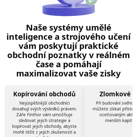
Naše systémy umělé
inteligence a strojového učení
vám poskytují praktické
obchodní poznatky v reálném
čase a pomáhají
maximalizovat vaše zisky
Kopírování obchodů
Zlomkové a
Nejúspěšnější obchodníci
Při budování svého p
dosahují svých výsledků právem.
můžete získat přístup
Záře Finthor vám umožňuje
oceňovaným aktiv
sledovat jejich strategie a
menším kapitál
kopírovat jejich obchody, abyste
mohli těžit z jejich zkušeností a