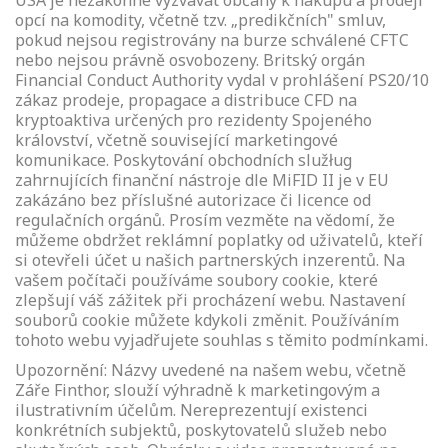
USA je nezákonné vyzvávat občany k nákupu a prodeji
opcí na komodity, včetně tzv. „predikčních" smluv,
pokud nejsou registrovány na burze schválené CFTC
nebo nejsou právně osvobozeny. Britský orgán
Financial Conduct Authority vydal v prohlášení PS20/10
zákaz prodeje, propagace a distribuce CFD na
kryptoaktiva určených pro rezidenty Spojeného
království, včetně související marketingové
komunikace. Poskytování obchodních služług
zahrnujících finanční nástroje dle MiFID II je v EU
zakázáno bez příslušné autorizace či licence od
regulačních orgánů. Prosím vezměte na vědomí, že
můžeme obdržet reklámní poplatky od uživatelů, kteří
si otevřeli účet u našich partnerských inzerentů. Na
vašem počítači používáme soubory cookie, které
zlepšují váš zážitek při procházení webu. Nastavení
souborů cookie můžete kdykoli změnit. Používáním
tohoto webu vyjadřujete souhlas s těmito podmínkami.
Upozornění: Názvy uvedené na našem webu, včetně
Záře Finthor, slouží výhradně k marketingovým a
ilustrativním účelům. Nereprezentují existenci
konkrétních subjektů, poskytovatelů služeb nebo