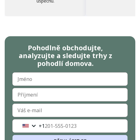
úspěchu.
Pohodlně obchodujte,
analyzujte a sledujte trhy z
pohodlí domova.
+1
United
States
+1