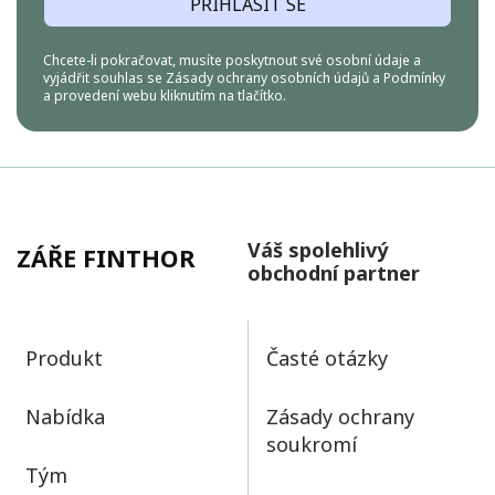
PŘIHLÁSIT SE
Chcete-li pokračovat, musíte poskytnout své osobní údaje a
vyjádřit souhlas se
Zásady ochrany osobních údajů
a
Podmínky
a provedení
webu kliknutím na tlačítko.
Váš spolehlivý
ZÁŘE FINTHOR
obchodní partner
Produkt
Časté otázky
Nabídka
Zásady ochrany
soukromí
Tým