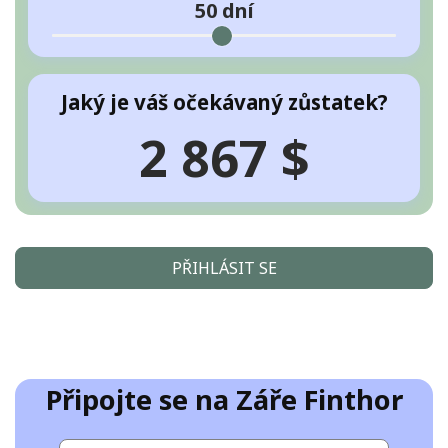
50
dní
Jaký je váš očekávaný zůstatek?
2 867 $
PŘIHLÁSIT SE
Připojte se na Záře Finthor