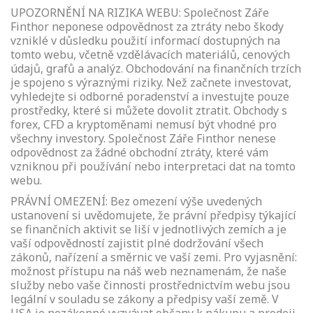
UPOZORNĚNÍ NA RIZIKA WEBU: Společnost Záře
Finthor neponese odpovědnost za ztráty nebo škody
vzniklé v důsledku použití informací dostupných na
tomto webu, včetně vzdělávacích materiálů, cenových
údajů, grafů a analýz. Obchodování na finančních trzích
je spojeno s výraznými riziky. Než začnete investovat,
vyhledejte si odborné poradenství a investujte pouze
prostředky, které si můžete dovolit ztratit. Obchody s
forex, CFD a kryptoměnami nemusí být vhodné pro
všechny investory. Společnost Záře Finthor nenese
odpovědnost za žádné obchodní ztráty, které vám
vzniknou při používání nebo interpretaci dat na tomto
webu.
PRÁVNÍ OMEZENÍ: Bez omezení výše uvedených
ustanovení si uvědomujete, že právní předpisy týkající
se finančních aktivit se liší v jednotlivých zemích a je
vaší odpovědností zajistit plné dodržování všech
zákonů, nařízení a směrnic ve vaší zemi. Pro vyjasnění:
možnost přístupu na náš web neznamenám, že naše
služby nebo vaše činnosti prostřednictvím webu jsou
legální v souladu se zákony a předpisy vaší země. V