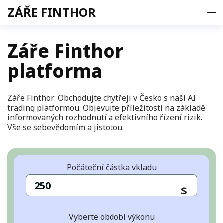
ZÁŘE FINTHOR
Záře Finthor
platforma
Produkt
Nabídka
Tým
Záře Finthor: Obchodujte chytřeji v Česko s naší AI
trading platformou. Objevujte příležitosti na základě
Kontakty
informovaných rozhodnutí a efektivního řízení rizik.
Časté otázky
Vše se sebevědomím a jistotou.
PŘIHLÁSIT SE
CS
Počáteční částka vkladu
cs
$
Vyberte období výkonu